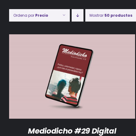
Ordena por
Precio
Mostrar
50 productos
AÑADIR AL CARRITO
/
DETALLES
Mediodicho #29 Digital