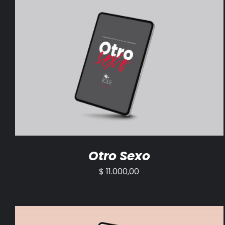
AÑADIR AL CARRITO
/
DETALLES
Otro Sexo
$
11.000,00