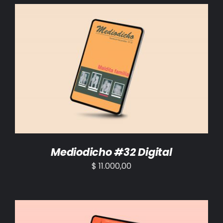
BIBLIOTECA
RED EOL
MEDIODICHO
AÑADIR AL CARRITO
/
DETALLES
ACTUALIDAD
CONTACTO
Mediodicho #32 Digital
$
11.000,00