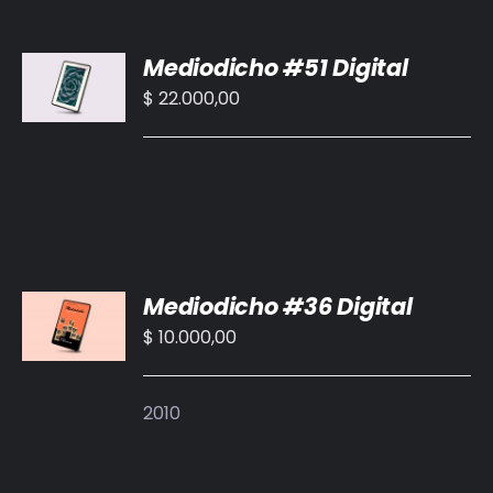
BIBLIOTECA
AÑADIR
Mediodicho #51 Digital
AL
RED EOL
CARRITO
$
22.000,00
/
MEDIODICHO
DETALLES
ACTUALIDAD
CONTACTO
AÑADIR
Mediodicho #36 Digital
AL
CARRITO
$
10.000,00
/
DETALLES
2010