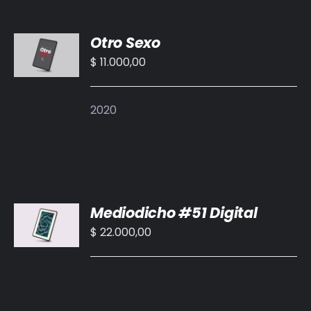
BIBLIOTECA
AÑADIR
Otro Sexo
AL
RED EOL
CARRITO
$
11.000,00
/
MEDIODICHO
DETALLES
2020
ACTUALIDAD
CONTACTO
AÑADIR
Mediodicho #51 Digital
AL
CARRITO
$
22.000,00
/
DETALLES