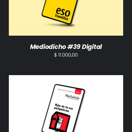
Mediodicho #39 Digital
$
11.000,00
AÑADIR AL CARRITO
/
DETALLES