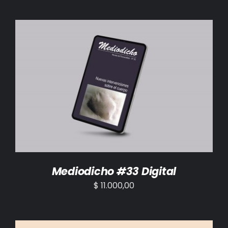
AÑADIR AL CARRITO
/
DETALLES
Mediodicho #33 Digital
$
11.000,00