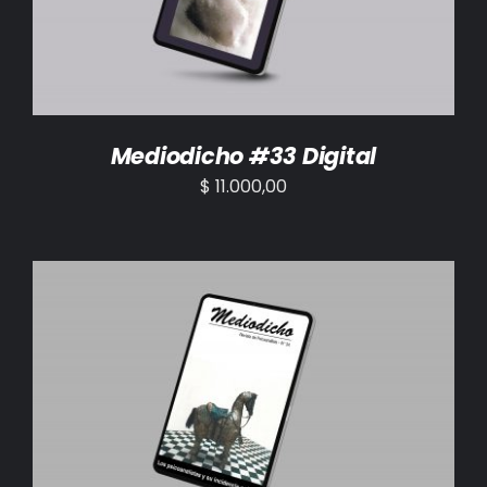
Mediodicho #33 Digital
$
11.000,00
AÑADIR AL CARRITO
/
DETALLES