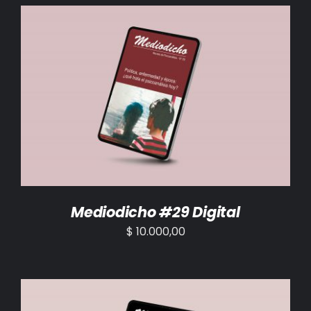
BIBLIOTECA
RED EOL
MEDIODICHO
AÑADIR AL CARRITO
/
DETALLES
ACTUALIDAD
CONTACTO
Mediodicho #29 Digital
$
10.000,00