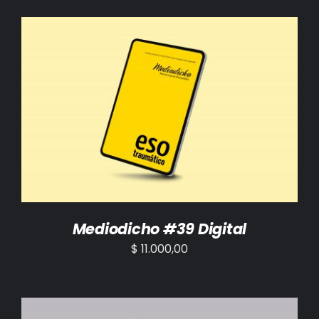
AÑADIR AL CARRITO
/
DETALLES
Mediodicho #39 Digital
$
11.000,00