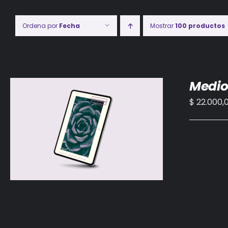
Ordena por
Fecha
Mostrar
100 productos
Medio
$
22.000,
AÑADIR AL CARRITO
/
DETALLES