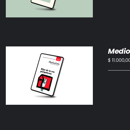
Medio
$
11.000,0
AÑADIR AL CARRITO
/
DETALLES