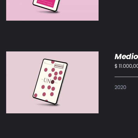
Medio
$
11.000,0
AÑADIR AL CARRITO
/
DETALLES
2020