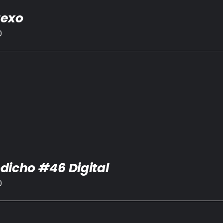
Sexo
0
dicho #46 Digital
0