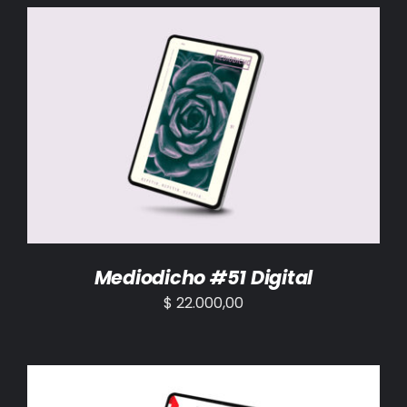
BIBLIOTECA
RED EOL
MEDIODICHO
AÑADIR AL CARRITO
/
DETALLES
ACTUALIDAD
CONTACTO
Mediodicho #51 Digital
$
22.000,00