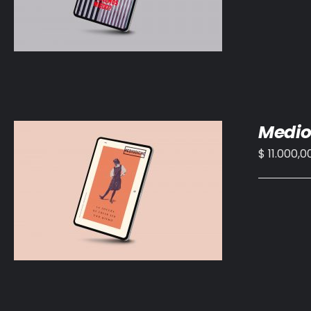
Medio
$
11.000,0
AÑADIR AL CARRITO
/
DETALLES