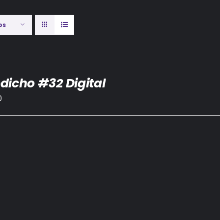
os
dicho #32 Digital
0