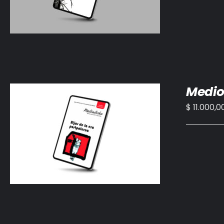
Medio
$
11.000,0
AÑADIR AL CARRITO
/
DETALLES