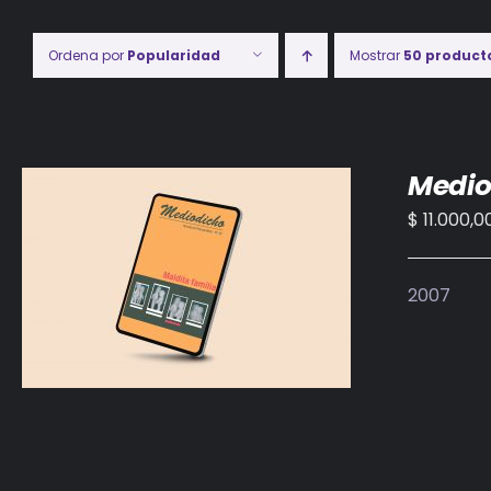
Ordena por
Popularidad
Mostrar
50 product
Medio
$
11.000,0
AÑADIR AL CARRITO
/
DETALLES
2007