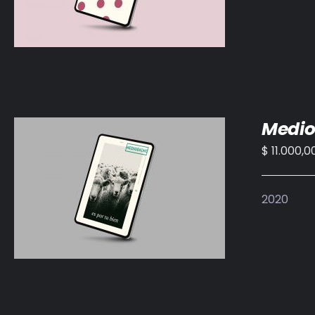
Medio
$
11.000,0
AÑADIR AL CARRITO
/
DETALLES
2020