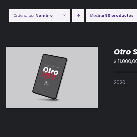
Ordena por
Nombre
Mostrar
50 productos
Otro 
$
11.000,0
AÑADIR AL CARRITO
/
DETALLES
2020