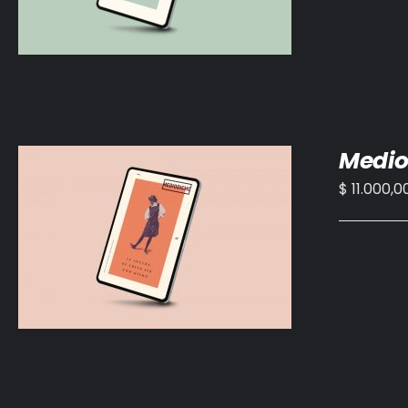
Medio
$
11.000,0
AÑADIR AL CARRITO
/
DETALLES