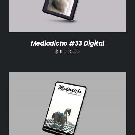
Mediodicho #33 Digital
$
11.000,00
AÑADIR AL CARRITO
/
DETALLES