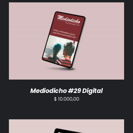
BIBLIOTECA
RED EOL
MEDIODICHO
AÑADIR AL CARRITO
/
DETALLES
ACTUALIDAD
CONTACTO
Mediodicho #29 Digital
$
10.000,00