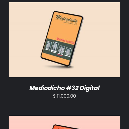
BIBLIOTECA
RED EOL
MEDIODICHO
AÑADIR AL CARRITO
/
DETALLES
ACTUALIDAD
CONTACTO
Mediodicho #32 Digital
$
11.000,00