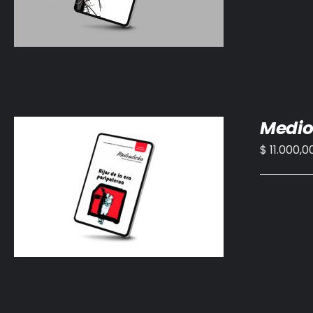
Medio
$
11.000,0
AÑADIR AL CARRITO
/
DETALLES