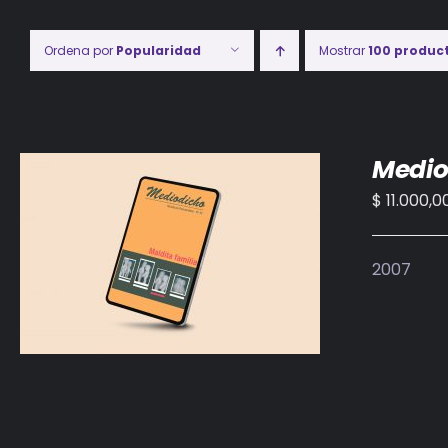
Ordena por
Popularidad
Mostrar
100 produc
Medio
$
11.000,0
AÑADIR AL CARRITO
/
DETALLES
2007