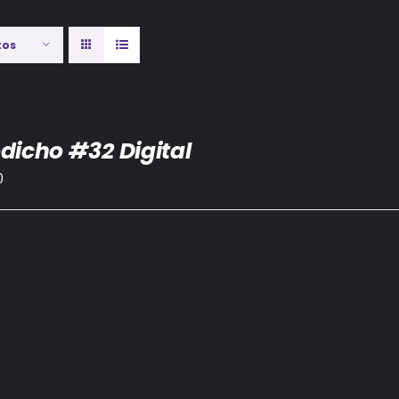
tos
dicho #32 Digital
0