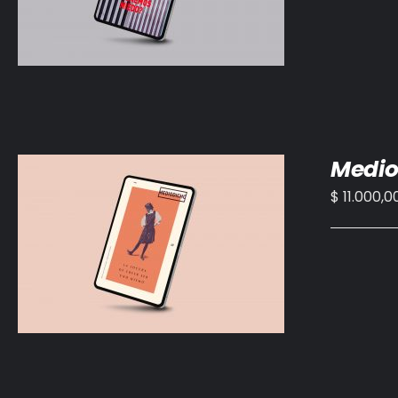
Medio
$
11.000,0
AÑADIR AL CARRITO
/
DETALLES