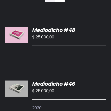
BIBLIOTECA
RED EOL
AÑADIR
Mediodicho #48
MEDIODICHO
AL
CARRITO
$
25.000,00
/
ACTUALIDAD
DETALLES
CONTACTO
AÑADIR
Mediodicho #46
AL
CARRITO
$
25.000,00
/
DETALLES
2020