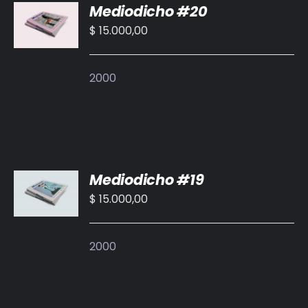
Mediodicho #20
AL
CARRITO
$
15.000,00
/
DETALLES
2000
AÑADIR
Mediodicho #19
AL
CARRITO
$
15.000,00
/
DETALLES
2000