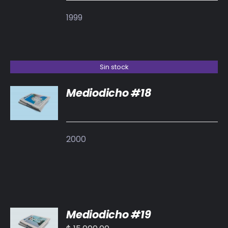
1999
Sin stock
Mediodicho #18
DETALLES
2000
AÑADIR
Mediodicho #19
AL
CARRITO