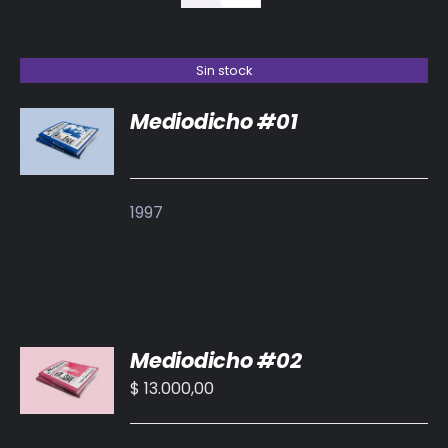
BIBLIOTECA
RED EOL
Sin stock
Mediodicho #01
MEDIODICHO
DETALLES
ACTUALIDAD
1997
CONTACTO
AÑADIR
Mediodicho #02
AL
CARRITO
$
13.000,00
/
DETALLES