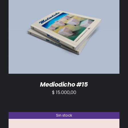
AÑADIR AL CARRITO
/
DETALLES
Mediodicho #15
$
15.000,00
Sin stock