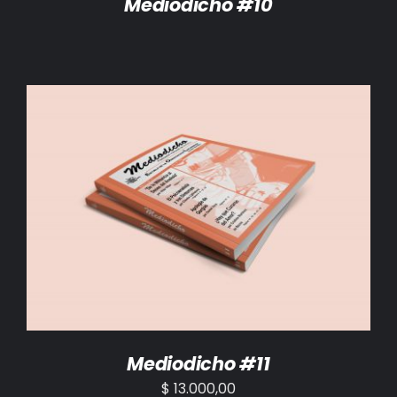
Mediodicho #10
AÑADIR AL CARRITO
/
DETALLES
Mediodicho #11
$
13.000,00