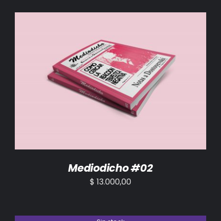
AÑADIR AL CARRITO
/
DETALLES
Mediodicho #02
$
13.000,00