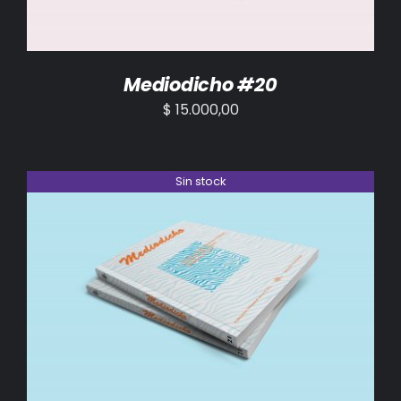
Mediodicho #20
$
15.000,00
Sin stock
DETALLES