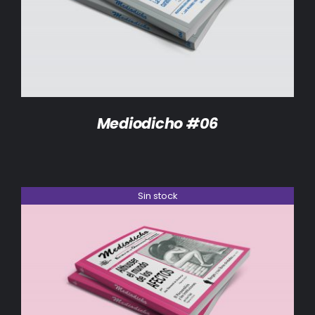
DETALLES
Mediodicho #06
Sin stock
DETALLES