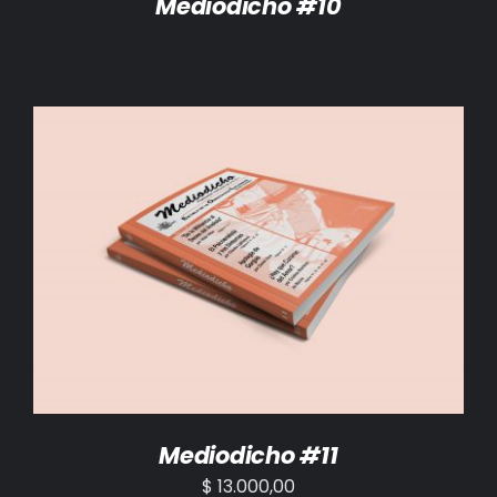
Mediodicho #10
AÑADIR AL CARRITO
/
DETALLES
Mediodicho #11
$
13.000,00