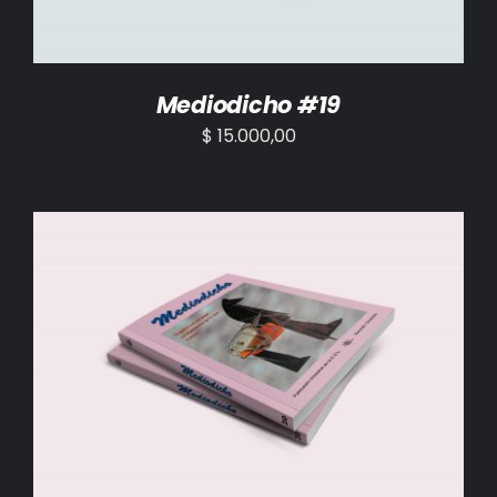
Mediodicho #19
$
15.000,00
AÑADIR AL CARRITO
/
DETALLES