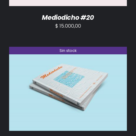
Mediodicho #20
$
15.000,00
Sin stock
DETALLES