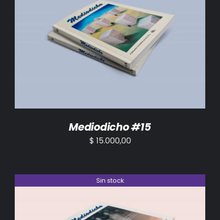
AÑADIR AL CARRITO
/
DETALLES
Mediodicho #15
$
15.000,00
Sin stock