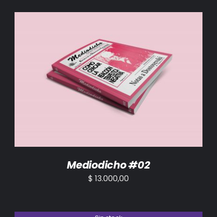
AÑADIR AL CARRITO
/
DETALLES
Mediodicho #02
$
13.000,00