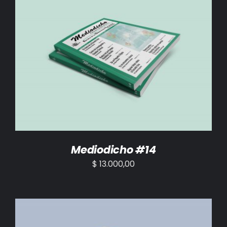
AÑADIR AL CARRITO
/
DETALLES
Mediodicho #14
$
13.000,00