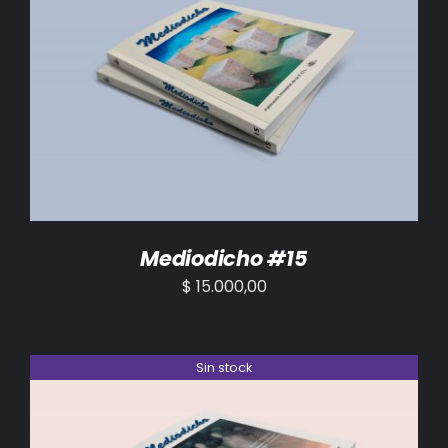
AÑADIR AL CARRITO
/
DETALLES
Mediodicho #15
$
15.000,00
Sin stock