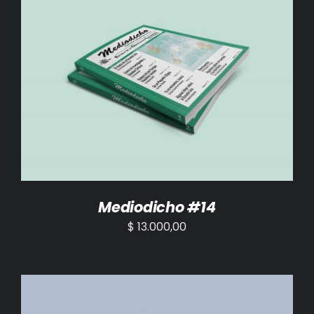
AÑADIR AL CARRITO
/
DETALLES
Mediodicho #14
$
13.000,00