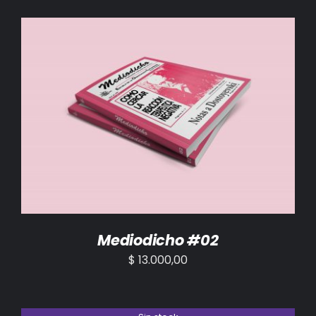
AÑADIR AL CARRITO
/
DETALLES
Mediodicho #02
$
13.000,00