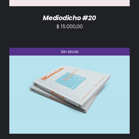
Mediodicho #20
$
15.000,00
Sin stock
DETALLES