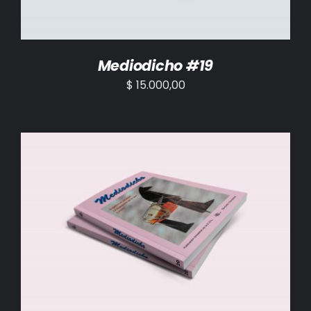
Mediodicho #19
$
15.000,00
AÑADIR AL CARRITO
/
DETALLES