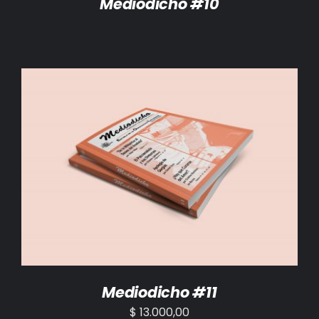
Mediodicho #10
AÑADIR AL CARRITO
/
DETALLES
Mediodicho #11
$
13.000,00