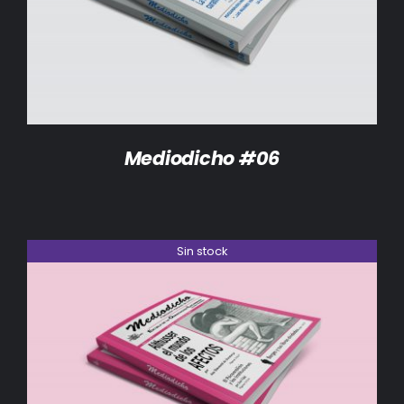
DETALLES
Mediodicho #06
Sin stock
DETALLES